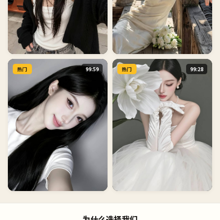
热门
99:59
热门
99:28
南达科他山峰
密苏里边境
奇幻
19万
家庭
19万
6.9
7.3
破碎镜像
温莎城堡·重制版
为什么选择我们
奇幻
18万
科幻
18万
7.7
8.2