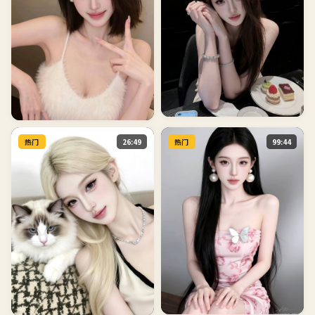
飓风之眼·新传
热门
26:49
热门
99:44
蓝色地平线
谍战
19万
7.8
战争
20万
8.4